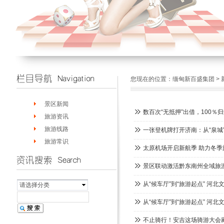
您现在的位置：
缅甸新百盛集团
>
景区新闻
数百次“无抵押”出借，100％
旅游资讯
旅游线路
一张登机牌打开济南：从“泉城
旅游常识
太原机场开启新航季 助力冬季
景区联动激活黔东南州全域旅
从“候车厅”到“旅游起点” 河
请选择分类
从“候车厅”到“旅游起点” 河
不止骑行！安吉这场骑游大会藏