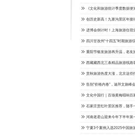
《文化和旅游统计季度数据便览
创历史新高！九寨沟景区年接待
进博会倒计时！上海旅游住宿
四川甘孜州“十四五”时期旅游综
重阳节银发旅游再升温，老友旅
西藏藏西北三条精品旅游线路
赏秋旅游热度大涨，北京这些
告别“价格内卷”，迪拜文旅峰会
文化中国行｜百场黄梅唱响百
石家庄赏红叶景区推荐，随手
河南老君山迎来今年下半年第
宁夏3个案例入选2025中国