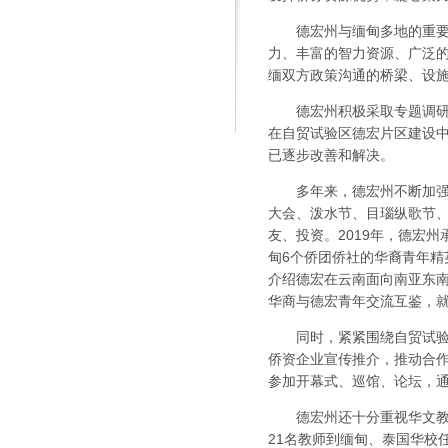
德宏州与缅甸多地的重
力、丰富的智力资源、广泛
缅双方政策沟通的桥梁、设
德宏州积极采取专题调
在自贸试验区德宏片区建设
已逐步改善和解决。
多年来，德宏州不断加
大会、泼水节、目瑙纵歌节
友、投资。2019年，德宏
甸6个侨团侨社的华裔青年
介绍德宏在云南面向南亚东
华商与德宏青年交流互鉴，
同时，紧紧围绕自贸试验
侨资企业宣传推介，推动合作
参加开幕式、巡馆、论坛，
德宏州还十分重视华文教
21名教师到缅甸、泰国华校