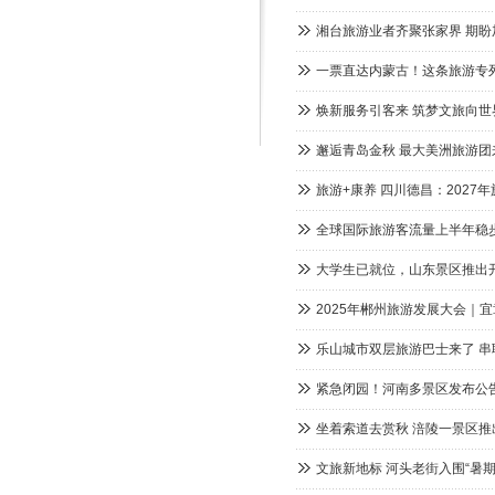
湘台旅游业者齐聚张家界 期
一票直达内蒙古！这条旅游专
焕新服务引客来 筑梦文旅向世
邂逅青岛金秋 最大美洲旅游团
旅游+康养 四川德昌：2027
全球国际旅游客流量上半年稳
大学生已就位，山东景区推出开
2025年郴州旅游发展大会｜宜
乐山城市双层旅游巴士来了 
紧急闭园！河南多景区发布公
坐着索道去赏秋 涪陵一景区
文旅新地标 河头老街入围“暑