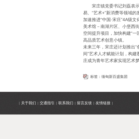
宋庄镇党委书记刘磊表示
易、“艺术+”新消费等领域
加速推进“中国·宋庄”4A
美术馆－南湖片区、小堡西
空间提升项目，加快构建“一
高品质艺术创意小镇。
未来三年，宋庄还计划推出“创
间”艺术人才赋能计划，构建
庄成为青年艺术家实现艺术梦想
标签：
缅甸新百盛集团
关于我们
交通指引
联系我们
留言反馈
友情链接
|
|
|
|
|
|