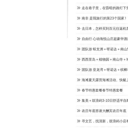
走在巷子里，在昏暗的路灯下
南非 是我旅行的第23个国家 !
去日本，怎样买到百元往返机
自由行 心动海悦山庄超豪华酒
团队游 蜈支洲＋呀诺达＋南山
西西里岛＋植物园＋南山寺＋
团队游 亚龙湾＋呀诺达＋槟榔
海滩夏天露营海滩活动、快艇
春节特惠套餐春节特惠套餐
集美＋鼓浪屿3-10日舒适半自
农庄年底答谢大酬宾农庄年底
寻文艺，找清新，鼓浪屿小店有“