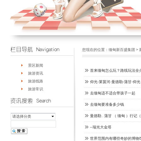
您现在的位置：
缅甸新百盛集团
>
景区新闻
首来缅甸怎么玩？路线玩法全
旅游资讯
旅游线路
仰光-莱茵河-曼德勒-蒲甘-
旅游常识
去缅甸适不适合带孩子一起
去缅甸要准备多少钱
曼德勒 . 蒲甘 （ 缅甸 ）行
请选择分类
--瑞光大金塔
世界范围内有哪些奇妙的博物